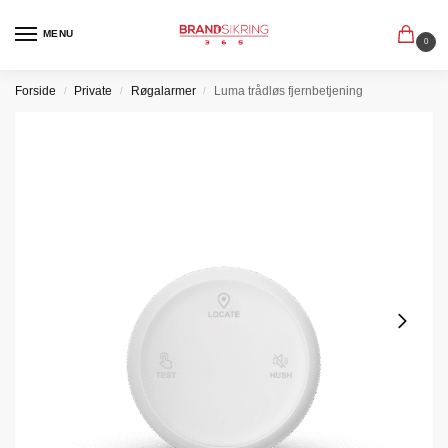
MENU
0
Forside
Private
Røgalarmer
Luma trådløs fjernbetjening
/
/
/