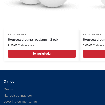
RØGALARMER
RØGALARMER
Housegard Luma røgalarm – 2-pak
Housegard Lu
540,00
kr.
480,00
kr.
ekskl. moms
ekskl. 
Se muligheder
Om os
Om os
Handelsbetingelser
Levering og montering