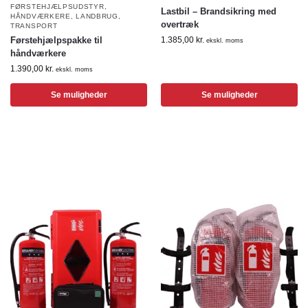
FØRSTEHJÆLPSUDSTYR
,
Lastbil – Brandsikring med
HÅNDVÆRKERE
,
LANDBRUG
,
overtræk
TRANSPORT
Førstehjælpspakke til
1.385,00
kr.
ekskl. moms
håndværkere
1.390,00
kr.
ekskl. moms
Se muligheder
Se muligheder