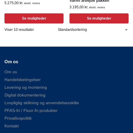
Varmt arbejde pakken
5.275,00
kr.
ekskl. moms
3.195,00
kr.
ekskl. moms
Se muligheder
Se muligheder
Viser 10 resultater
Om os
Om os
Handelsbetingelser
Levering og montering
Digital dokumentering
Lovpligtig skiltning og anvendelsesskilte
PFAS-fri / Fluor-fri produkter
Privatlivspolitik
Kontakt