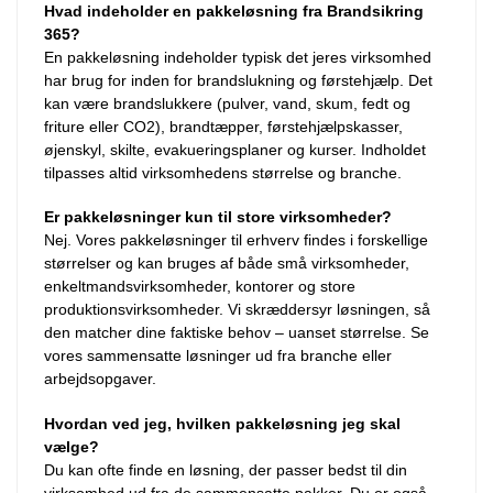
Hvad indeholder en pakkeløsning fra Brandsikring
365?
En pakkeløsning indeholder typisk det jeres virksomhed
har brug for inden for brandslukning og førstehjælp. Det
kan være brandslukkere (pulver, vand, skum, fedt og
friture eller CO2), brandtæpper, førstehjælpskasser,
øjenskyl, skilte, evakueringsplaner og kurser. Indholdet
tilpasses altid virksomhedens størrelse og branche.
Er pakkeløsninger kun til store virksomheder?
Nej. Vores pakkeløsninger til erhverv findes i forskellige
størrelser og kan bruges af både små virksomheder,
enkeltmandsvirksomheder, kontorer og store
produktionsvirksomheder. Vi skræddersyr løsningen, så
den matcher dine faktiske behov – uanset størrelse. Se
vores sammensatte løsninger ud fra branche eller
arbejdsopgaver.
Hvordan ved jeg, hvilken pakkeløsning jeg skal
vælge?
Du kan ofte finde en løsning, der passer bedst til din
virksomhed ud fra de sammensatte pakker. Du er også