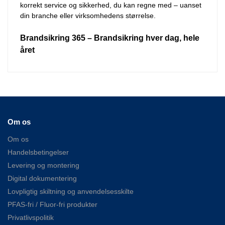
korrekt service og sikkerhed, du kan regne med – uanset
din branche eller virksomhedens størrelse.
Brandsikring 365 – Brandsikring hver dag, hele
året
Om os
Om os
Handelsbetingelser
Levering og montering
Digital dokumentering
Lovpligtig skiltning og anvendelsesskilte
PFAS-fri / Fluor-fri produkter
Privatlivspolitik