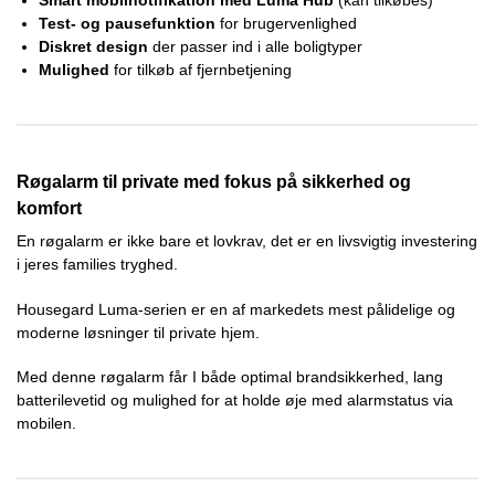
Smart mobilnotifikation med Luma Hub
(kan tilkøbes)
Test- og pausefunktion
for brugervenlighed
Diskret design
der passer ind i alle boligtyper
Mulighed
for tilkøb af fjernbetjening
Røgalarm til private med fokus på sikkerhed og
komfort
En røgalarm er ikke bare et lovkrav, det er en livsvigtig investering
i jeres families tryghed.
Housegard Luma-serien er en af markedets mest pålidelige og
moderne løsninger til private hjem.
Med denne røgalarm får I både optimal brandsikkerhed, lang
batterilevetid og mulighed for at holde øje med alarmstatus via
mobilen.