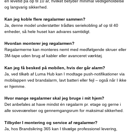
en levetid på op til 10 år, hvilket betyder minimal vedligeholdelse
og langvarig sikkerhed.
Kan jeg koble flere røgalarmer sammen?
Ja, denne model understøtter trådløs seriekobling af op til 40
enheder, så hele huset kan advares samtidigt.
Hvordan monterer jeg røgalarmen?
Røgalarmerne kan monteres nemt med medfølgende skruer eller
3M-tape uden brug af kabler eller avanceret værktøj.
Kan jeg få besked på mobilen, hvis der går alarm?
Ja, ved tilkøb af Luma Hub kan I modtage push-notifikationer via
mobilappen ved brandalarm, lavt batteri eller fejl – også når I ikke
er hjemme.
Hvor mange røgalarmer skal jeg bruge i mit hjem?
Det anbefales at have mindst én røgalarm pr. etage og gerne i
alle soveværelser og gennemgangsrum for maksimal sikkerhed.
Tilbyder I montering og service af røgalarmer?
Ja, hos Brandsikring 365 kan I tilvælge professionel levering,