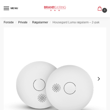
MENU
0
Forside
Private
Røgalarmer
Housegard Luma røgalarm – 2-pak
/
/
/