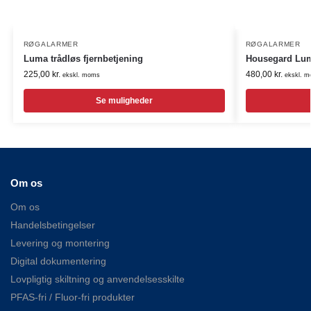
RØGALARMER
RØGALARMER
Luma trådløs fjernbetjening
Housegard Lu
225,00
kr.
480,00
kr.
ekskl. moms
ekskl. 
Se muligheder
Om os
Om os
Handelsbetingelser
Levering og montering
Digital dokumentering
Lovpligtig skiltning og anvendelsesskilte
PFAS-fri / Fluor-fri produkter