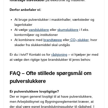
Derfor anbefaler vi:
At bruge pulverslukker i maskinhaller, værksteder og
lagerlokaler
At vælge
vandslukkere
eller
skumslukkere
i f.eks.
kontormiljøer og institutioner
At kombinere med
brandtæppe
eller
CO₂-slukker
, hvor
skader fra slukkemiddel skal undgås
Er du i tvivl? Kontakt os for
rådgivning
– vi hjælper jer med
at vælge den rigtige type brandslukker til jeres behov.
FAQ – Ofte stillede spørgsmål om
pulverslukkere
Er pulverslukkere lovpligtige?
Der er ingen generel lovpligt til at have pulverslukkere,
men Arbejdstilsynet og Bygningsreglementet kræver, at
der skal være egnet brandslukningsudstyr til rådighed. I