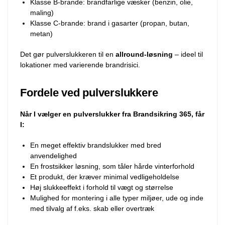
Klasse B-brande: brandfarlige væsker (benzin, olie,
maling)
Klasse C-brande: brand i gasarter (propan, butan,
metan)
Det gør pulverslukkeren til en
allround-løsning
– ideel til
lokationer med varierende brandrisici.
Fordele ved pulverslukkere
Når I vælger en pulverslukker fra Brandsikring 365, får
I:
En meget effektiv brandslukker med bred
anvendelighed
En frostsikker løsning, som tåler hårde vinterforhold
Et produkt, der kræver minimal vedligeholdelse
Høj slukkeeffekt i forhold til vægt og størrelse
Mulighed for montering i alle typer miljøer, ude og inde
med tilvalg af f.eks. skab eller overtræk