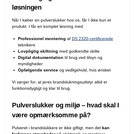
løsningen
Når I køber en pulverslukker hos os, får I ikke kun et
produkt. I får en komplet løsning med:
Professionel montering
af
DS 2320-certificerede
teknikere
Lovpligtig skiltning
med godkendte skilte
Digital dokumentation
til brug ved tilsyn og
myndigheder
Opfølgende service
og vedligehold, hvis ønsket
Vi sørger for, at jeres brandslukningsudstyr altid er
funktionsdygtigt og klar til brug.
Pulverslukker og miljø – hvad skal I
være opmærksomme på?
Pulveret i brandslukkere er ikke giftigt, men det
kan
forårsage støvskader
på elektronik og maskiner.