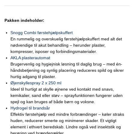
Pakken indeholder:
Snogg Combi førstehjælpskuffert
En rummelig og overskuelig førstehjælpskuffert med alt det
nødvendige til akut behandling – herunder plaster,
kompresser, isposer og forbindingsmaterialer.
AKLA plasterautomat
Brugervenlig og hygiejnisk løsning til daglig brug – med én-
håndsbetjening og synlig placering reduceres spild og sikrer
hurtig adgang til plaster.
Øjenskyllespray 2 x 250 ml
Ideel til hurtigt at skylle øjnene ved kontakt med snavs,
kemikalier, sand eller støv – sprayfunktionen fungerer uden
spejl og kan bruges af både børn og voksne.
Hydrogel til brandsår
Effektiv førstehjælp ved mindre forbrændinger – køler straks
huden, reducerer smerte og minimerer skader. Et vigtigt
element i ethvert beredskab. Lindre også ved insektstik og
berøring ved brændenælder.