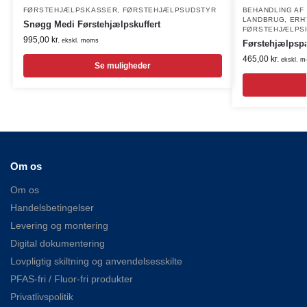
FØRSTEHJÆLPSKASSER
,
FØRSTEHJÆLPSUDSTYR
BEHANDLING AF
LANDBRUG
,
ERH
Snøgg Medi Førstehjælpskuffert
FØRSTEHJÆLPS
995,00
kr.
ekskl. moms
Førstehjælpspa
465,00
kr.
ekskl. 
Se muligheder
Om os
Om os
Handelsbetingelser
Levering og montering
Digital dokumentering
Lovpligtig skiltning og anvendelsesskilte
PFAS-fri / Fluor-fri produkter
Privatlivspolitik