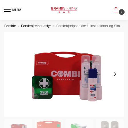
MENU
0
Forside
Førstehjælpsudstyr
Førstehjælpspakke til Institutioner og Skoler
/
/