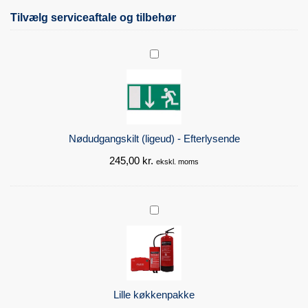
Tilvælg serviceaftale og tilbehør
N
ø
d
u
d
g
Nødudgangskilt (ligeud) - Efterlysende
a
245,00
kr.
n
ekskl. moms
g
s
k
L
i
i
l
l
t
l
(
e
l
k
Lille køkkenpakke
i
ø