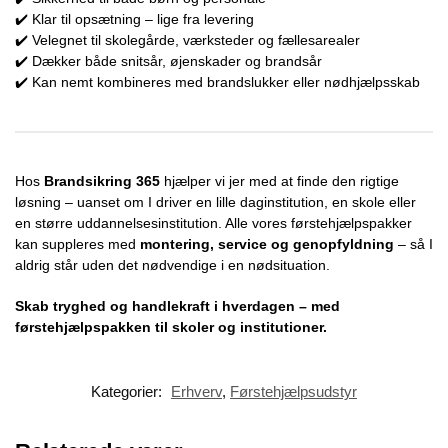
✔️ Klar til opsætning – lige fra levering
✔️ Velegnet til skolegårde, værksteder og fællesarealer
✔️ Dækker både snitsår, øjenskader og brandsår
✔️ Kan nemt kombineres med brandslukker eller nødhjælpsskab
Hos
Brandsikring 365
hjælper vi jer med at finde den rigtige
løsning – uanset om I driver en lille daginstitution, en skole eller
en større uddannelsesinstitution. Alle vores førstehjælpspakker
kan suppleres med
montering, service og genopfyldning
– så I
aldrig står uden det nødvendige i en nødsituation.
Skab tryghed og handlekraft i hverdagen – med
førstehjælpspakken til skoler og institutioner.
Kategorier:
Erhverv
,
Førstehjælpsudstyr