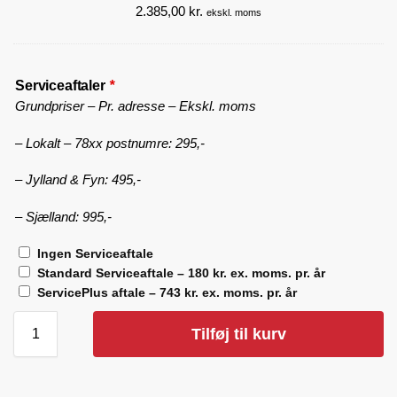
g
2.385,00
kr.
k
ekskl. moms
e
k
u
e
d
n
)
Serviceaftaler
*
p
-
Grundpriser – Pr. adresse – Ekskl. moms
a
E
k
f
– Lokalt – 78xx postnumre: 295,-
k
t
e
– Jylland & Fyn: 495,-
e
r
– Sjælland: 995,-
l
y
Ingen Serviceaftale
s
Standard Serviceaftale – 180 kr. ex. moms. pr. år
e
ServicePlus aftale – 743 kr. ex. moms. pr. år
n
d
Tilføj til kurv
e