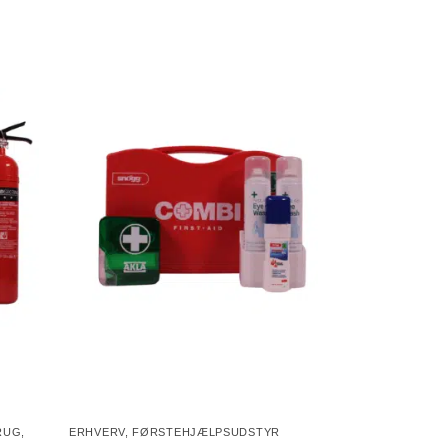
RUG
,
ERHVERV
,
FØRSTEHJÆLPSUDSTYR