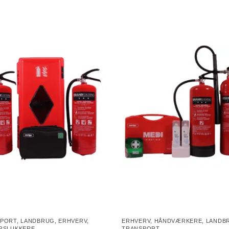
SPORT
,
LANDBRUG
,
ERHVERV
,
ERHVERV
,
HÅNDVÆRKERE
,
LANDB
RSLUKKERE
TRANSPORT