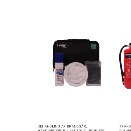
BEHANDLING AF BRANDSÅR
,
TRAN
HÅNDVÆRKERE
,
LANDBRUG
,
ERHVERV
,
PULVE