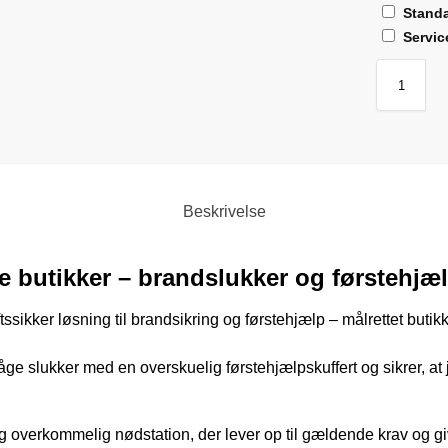
t
Standa
(
Servic
l
i
g
e
u
d
)
Beskrivelse
-
E
e butikker – brandslukker og førstehjæl
f
t
iftssikker løsning til brandsikring og førstehjælp – målrettet but
e
r
 slukker med en overskuelig førstehjælpskuffert og sikrer, at j
l
y
s
g overkommelig nødstation, der lever op til gældende krav og g
e