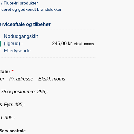
 / Fluor-fri produkter
ficeret og godkendt brandslukker
erviceaftale og tilbehør
Nødudgangskilt
(ligeud) -
245,00
kr.
ekskl. moms
Efterlysende
taler
*
er – Pr. adresse – Ekskl. moms
– 78xx postnumre: 295,-
 & Fyn: 495,-
d: 995,-
Serviceaftale