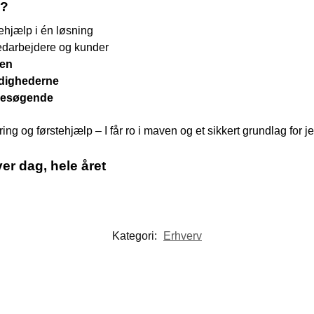
e?
ehjælp i én løsning
edarbejdere og kunder
sen
ndighederne
 besøgende
ing og førstehjælp – I får ro i maven og et sikkert grundlag for jer
er dag, hele året
Kategori:
Erhverv