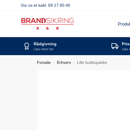
Giv os et kald: 69 17 60 40
Produ
Rådgivning
Pri
Læs mere her
Læs 
Forside
Erhverv
Lille butikspakke
/
/