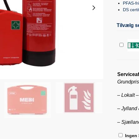
PFAS-fri
DS certi
Tilvælg s
N
ø
d
u
Serviceaf
d
Grundpris
g
a
– Lokalt 
n
g
– Jylland
s
k
– Sjællan
i
l
Ingen 