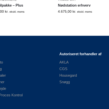
ilpakke – Plus
Nødstation erhverv
,00
kr.
4.675,00
kr.
ekskl. moms
ekskl. moms
Autoriseret forhandler af
to
AKLA
g
CGS
aler
Housegard
ner
Snøgg
ejde
Proces Kontrol