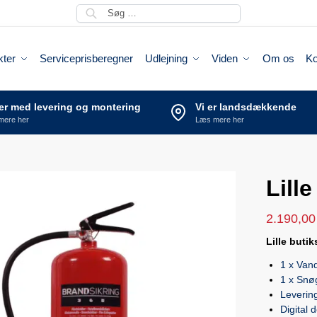
kter
Serviceprisberegner
Udlejning
Viden
Om os
Ko
ser med levering og montering
Vi er landsdækkende
mere her
Læs mere her
Lill
2.190,0
Lille buti
1 x Van
1 x Snø
Leverin
Digital