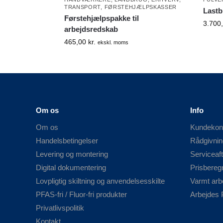
TRANSPORT
,
FØRSTEHJÆLPSKASSER
Lastb
Førstehjælpspakke til
3.700
arbejdsredskab
465,00
kr.
ekskl. moms
Om os
Info
Om os
Kundekon
Handelsbetingelser
Rådgivnin
Levering og montering
Serviceaft
Digital dokumentering
Prisbereg
Lovpligtig skiltning og anvendelsesskilte
Varmt arb
PFAS-fri / Fluor-fri produkter
Arbejdes 
Privatlivspolitik
Kontakt