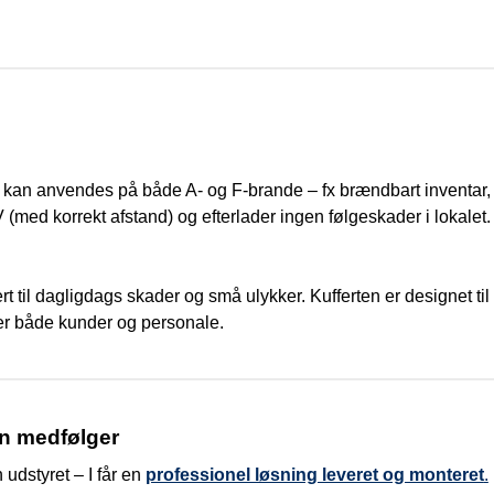
n
d
e
r kan anvendes på både A- og F-brande – fx brændbart inventar, t
 V (med korrekt afstand) og efterlader ingen følgeskader i lokalet. 
rt til dagligdags skader og små ulykker. Kufferten er designet ti
ker både kunder og personale.
n medfølger
 udstyret – I får en
professionel løsning leveret og monteret
.