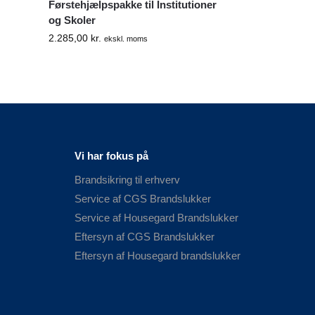
Førstehjælpspakke til Institutioner
og Skoler
2.285,00
kr.
ekskl. moms
Vi har fokus på
Brandsikring til erhverv
Service af CGS Brandslukker
Service af Housegard Brandslukker
Eftersyn af CGS Brandslukker
Eftersyn af Housegard brandslukker