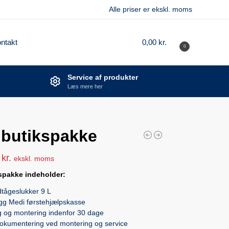
Alle priser er ekskl. moms
ntakt
0,00
kr.
0
Service af produkter
Læs mere her
e butikspakke
0
kr.
ekskl. moms
kspakke indeholder:
dtågeslukker 9 L
gg Medi førstehjælpskasse
g og montering indenfor 30 dage
 dokumentering ved montering og service