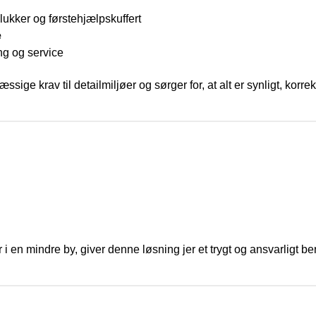
lukker og førstehjælpskuffert
e
g og service
ge krav til detailmiljøer og sørger for, at alt er synligt, korrekt 
i en mindre by, giver denne løsning jer et trygt og ansvarligt b