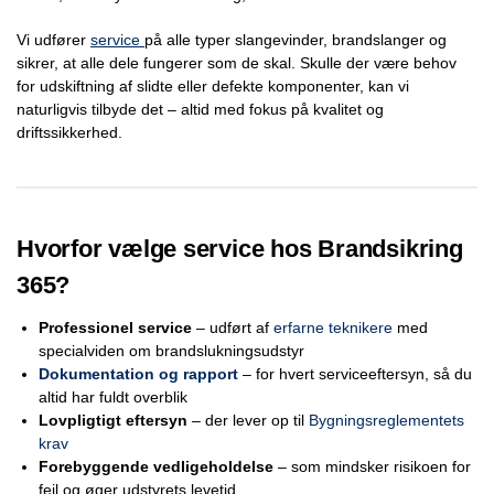
Vi udfører
service
på alle typer slangevinder, brandslanger og
sikrer, at alle dele fungerer som de skal. Skulle der være behov
for udskiftning af slidte eller defekte komponenter, kan vi
naturligvis tilbyde det – altid med fokus på kvalitet og
driftssikkerhed.
Hvorfor vælge service hos Brandsikring
365?
Professionel service
– udført af
erfarne teknikere
med
specialviden om brandslukningsudstyr
Dokumentation og rapport
– for hvert serviceeftersyn, så du
altid har fuldt overblik
Lovpligtigt eftersyn
– der lever op til
Bygningsreglementets
krav
Forebyggende vedligeholdelse
– som mindsker risikoen for
fejl og øger udstyrets levetid