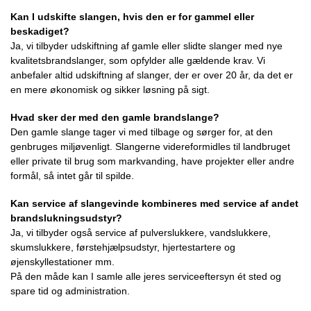
Kan I udskifte slangen, hvis den er for gammel eller
beskadiget?
Ja, vi tilbyder udskiftning af gamle eller slidte slanger med nye
kvalitetsbrandslanger, som opfylder alle gældende krav. Vi
anbefaler altid udskiftning af slanger, der er over 20 år, da det er
en mere økonomisk og sikker løsning på sigt.
Hvad sker der med den gamle brandslange?
Den gamle slange tager vi med tilbage og sørger for, at den
genbruges miljøvenligt. Slangerne videreformidles til landbruget
eller private til brug som markvanding, have projekter eller andre
formål, så intet går til spilde.
Kan service af slangevinde kombineres med service af andet
brandslukningsudstyr?
Ja, vi tilbyder også service af pulverslukkere, vandslukkere,
skumslukkere, førstehjælpsudstyr, hjertestartere og
øjenskyllestationer mm.
På den måde kan I samle alle jeres serviceeftersyn ét sted og
spare tid og administration.