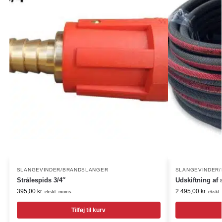
SLANGEVINDER/BRANDSLANGER
SLANGEVINDER
Strålespids 3/4″
Udskiftning af 
395,00
kr.
2.495,00
kr.
ekskl. moms
ekskl
Tilføj til kurv