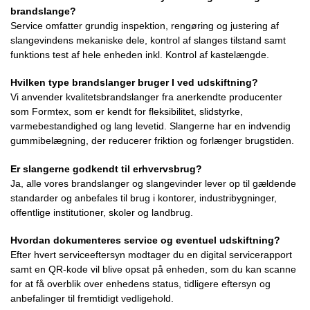
brandslange?
Service omfatter grundig inspektion, rengøring og justering af
slangevindens mekaniske dele, kontrol af slanges tilstand samt
funktions test af hele enheden inkl. Kontrol af kastelængde.
Hvilken type brandslanger bruger I ved udskiftning?
Vi anvender kvalitetsbrandslanger fra anerkendte producenter
som Formtex, som er kendt for fleksibilitet, slidstyrke,
varmebestandighed og lang levetid. Slangerne har en indvendig
gummibelægning, der reducerer friktion og forlænger brugstiden.
Er slangerne godkendt til erhvervsbrug?
Ja, alle vores brandslanger og slangevinder lever op til gældende
standarder og anbefales til brug i kontorer, industribygninger,
offentlige institutioner, skoler og landbrug.
Hvordan dokumenteres service og eventuel udskiftning?
Efter hvert serviceeftersyn modtager du en digital servicerapport
samt en QR-kode vil blive opsat på enheden, som du kan scanne
for at få overblik over enhedens status, tidligere eftersyn og
anbefalinger til fremtidigt vedligehold.