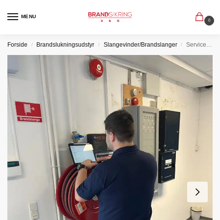
MENU
0
Forside
Brandslukningsudstyr
Slangevinder/Brandslanger
Service af loft monteret slangevinde / brandslange
/
/
/