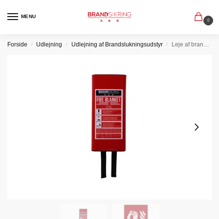
MENU
0
Forside
Udlejning
Udlejning af Brandslukningsudstyr
Leje af brandtæppe
/
/
/