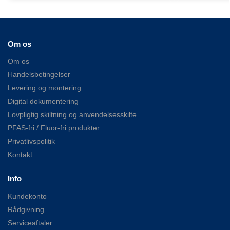
Om os
Om os
Handelsbetingelser
Levering og montering
Digital dokumentering
Lovpligtig skiltning og anvendelsesskilte
PFAS-fri / Fluor-fri produkter
Privatlivspolitik
Kontakt
Info
Kundekonto
Rådgivning
Serviceaftaler