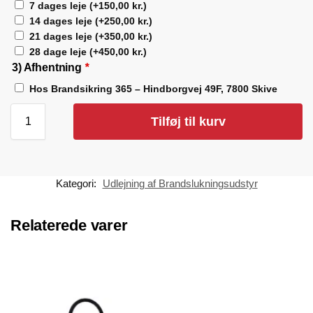
7 dages leje
(+
150,00
kr.
)
14 dages leje
(+
250,00
kr.
)
21 dages leje
(+
350,00
kr.
)
28 dage leje
(+
450,00
kr.
)
3) Afhentning
*
Hos Brandsikring 365 – Hindborgvej 49F, 7800 Skive
Tilføj til kurv
Kategori:
Udlejning af Brandslukningsudstyr
Relaterede varer